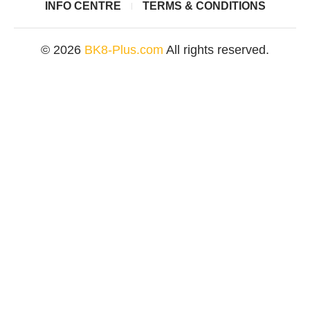
INFO CENTRE
TERMS & CONDITIONS
© 2026
BK8-Plus.com
All rights reserved.