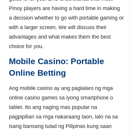
Pinoy players are having a hard time in making
a decision whether to go with portable gaming or
with a larger screen. We will discuss their
advantages and what makes them the best
choice for you.
Mobile Casino: Portable
Online Betting
Ang mobile casino ay ang paglalaro ng mga
online casino games sa iyong smartphone o
tablet. Ito ang naging mas popular na
pagpipilian sa mga nakaraang taon, lalo na sa
isang bansang tulad ng Pilipinas kung saan