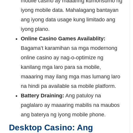
mobile casino ay maaaring kumonsumo ng
iyong mobile data. Mahalagang bantayan
ang iyong data usage kung limitado ang
iyong plano.
Online Casino Games Availablity:
Bagama’t karamihan sa mga modernong
online casino ay nag-o-optimize ng
kanilang mga laro para sa mobile,
maaaring may ilang mga mas lumang laro
na hindi pa available sa mobile platform.
Battery Draining:
Ang patuloy na
paglalaro ay maaaring mabilis na maubos
ang baterya ng iyong mobile phone.
Desktop Casino: Ang