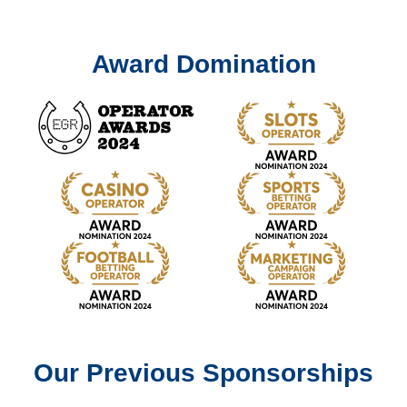
Award Domination
Our Previous Sponsorships