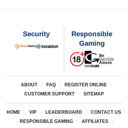
Security
Responsible
Gaming
ABOUT
FAQ
REGISTER ONLINE
CUSTOMER SUPPORT
SITEMAP
HOME
VIP
LEADERBOARD
CONTACT US
RESPONSIBLE GAMING
AFFILIATES